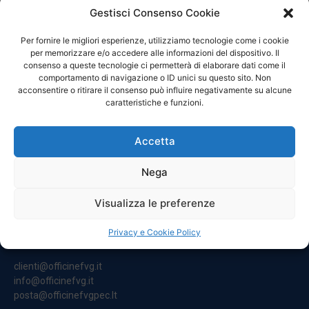
Gestisci Consenso Cookie
Per fornire le migliori esperienze, utilizziamo tecnologie come i cookie
per memorizzare e/o accedere alle informazioni del dispositivo. Il
consenso a queste tecnologie ci permetterà di elaborare dati come il
comportamento di navigazione o ID unici su questo sito. Non
acconsentire o ritirare il consenso può influire negativamente su alcune
caratteristiche e funzioni.
Accetta
CONTATTI
Nega
Visualizza le preferenze
Sede Legale:
Via Principe Di Udine 144
Privacy e Cookie Policy
33030 Campoformido (Ud)
clienti@officinefvg.it
info@officinefvg.it
posta@officinefvgpec.It