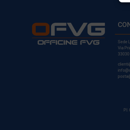
CO
Sede L
Via Pr
33030
clienti
info@o
posta@
P.I