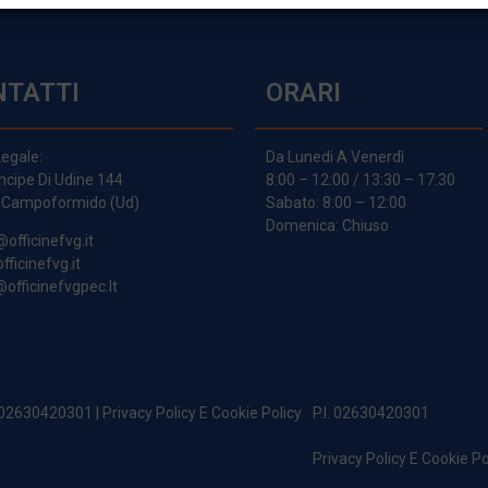
NTATTI
ORARI
egale:
Da Lunedi A Venerdì
incipe Di Udine 144
8:00 – 12:00 / 13:30 – 17:30
 Campoformido (Ud)
Sabato: 8:00 – 12:00
Domenica: Chiuso
@officinefvg.it
fficinefvg.it
officinefvgpec.It
. 02630420301 |
Privacy Policy E Cookie Policy
P.I. 02630420301
Privacy Policy E Cookie Po