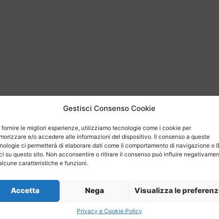
Gestisci Consenso Cookie
E SICUREZZA
 fornire le migliori esperienze, utilizziamo tecnologie come i cookie per
ne FVG avrai la garanzia di
orizzare e/o accedere alle informazioni del dispositivo. Il consenso a queste
 qualità, assistenza e spedizioni
nologie ci permetterà di elaborare dati come il comportamento di navigazione o 
ci su questo sito. Non acconsentire o ritirare il consenso può influire negativame
alcune caratteristiche e funzioni.
Accetta
Nega
Visualizza le preferen
Privacy e Cookie Policy