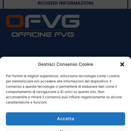
RICHIEDI INFORMAZIONI
CONTATTI
Gestisci Consenso Cookie
Per fornire le migliori esperienze, utilizziamo tecnologie come i cookie
Sede Legale:
per memorizzare e/o accedere alle informazioni del dispositivo. Il
Via Principe Di Udine 144
consenso a queste tecnologie ci permetterà di elaborare dati come il
33030 Campoformido (Ud)
comportamento di navigazione o ID unici su questo sito. Non
acconsentire o ritirare il consenso può influire negativamente su alcune
clienti@officinefvg.it
caratteristiche e funzioni.
info@officinefvg.it
posta@officinefvgpec.It
Accetta