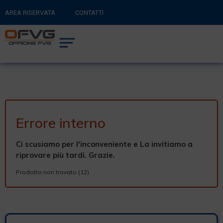
AREA RISERVATA
CONTATTI
RITORNA AL SITO PRINCIPALE
0
CARRELLO
Errore interno
Ci scusiamo per l'inconveniente e La invitiamo a
riprovare più tardi. Grazie.
Prodotto non trovato (12)