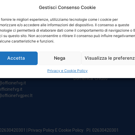
Gestisci Consenso Cookie
 fornire le migliori esperienze, utilizziamo tecnologie come i cookie per
orizzare e/o accedere alle informazioni del dispositivo. Il consenso a queste
nologie ci permetterà di elaborare dati come il comportamento di navigazione o 
ci su questo sito. Non acconsentire o ritirare il consenso può influire negativame
NTATTI
ORARI
alcune caratteristiche e funzioni.
Accetta
Nega
Visualizza le preferen
egale:
Da Lunedi A Venerdì
incipe Di Udine 144
8:00 – 12:00 / 13:30 – 17:30
Privacy e Cookie Policy
 Campoformido (Ud)
Sabato: 8:00 – 12:00
Domenica: Chiuso
@officinefvg.it
fficinefvg.it
officinefvgpec.It
. 02630420301 |
Privacy Policy E Cookie Policy
P.I. 02630420301