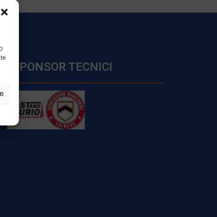
ID
nte
SPONSOR TECNICI
ze