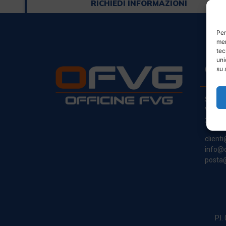
RICHIEDI INFORMAZIONI
Per
mem
tec
uni
CO
su 
Sede L
Via Pr
33030
clienti
info@o
posta@
P.I