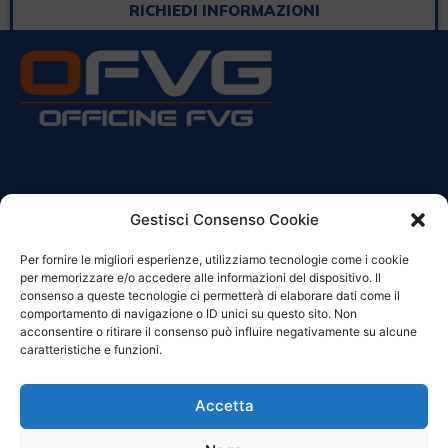
RICHIEDI INFORMAZIONI
CONTATTI
Gestisci Consenso Cookie
Per fornire le migliori esperienze, utilizziamo tecnologie come i cookie
Sede Legale:
per memorizzare e/o accedere alle informazioni del dispositivo. Il
Via Principe Di Udine 144
consenso a queste tecnologie ci permetterà di elaborare dati come il
33030 Campoformido (Ud)
comportamento di navigazione o ID unici su questo sito. Non
acconsentire o ritirare il consenso può influire negativamente su alcune
clienti@officinefvg.it
caratteristiche e funzioni.
info@officinefvg.it
posta@officinefvgpec.It
Accetta