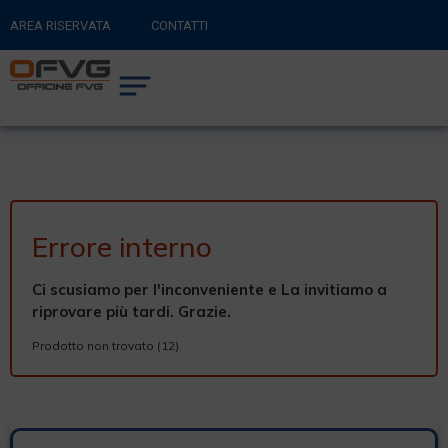
AREA RISERVATA
CONTATTI
RITORNA AL SITO PRINCIPALE
0
CARRELLO
Errore interno
Ci scusiamo per l'inconveniente e La invitiamo a
riprovare più tardi. Grazie.
Prodotto non trovato (12)