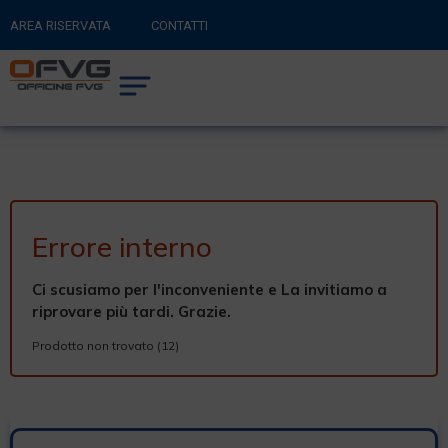
AREA RISERVATA
CONTATTI
RITORNA AL SITO PRINCIPALE
0
CARRELLO
Errore interno
Ci scusiamo per l'inconveniente e La invitiamo a
riprovare più tardi. Grazie.
Prodotto non trovato (12)