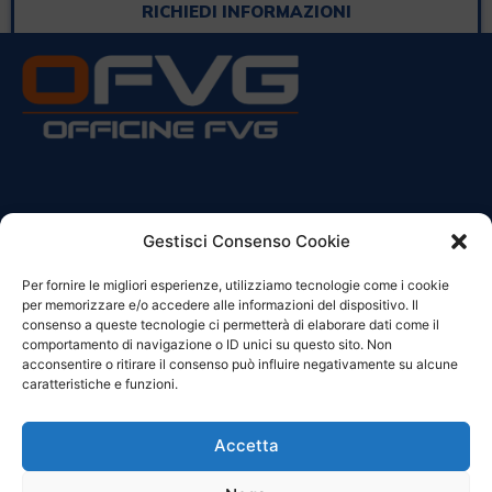
RICHIEDI INFORMAZIONI
CONTATTI
Gestisci Consenso Cookie
Per fornire le migliori esperienze, utilizziamo tecnologie come i cookie
Sede Legale:
per memorizzare e/o accedere alle informazioni del dispositivo. Il
Via Principe Di Udine 144
consenso a queste tecnologie ci permetterà di elaborare dati come il
33030 Campoformido (Ud)
comportamento di navigazione o ID unici su questo sito. Non
acconsentire o ritirare il consenso può influire negativamente su alcune
clienti@officinefvg.it
caratteristiche e funzioni.
info@officinefvg.it
posta@officinefvgpec.It
Accetta