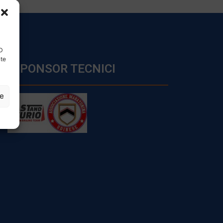
ID
nte
SPONSOR TECNICI
ze