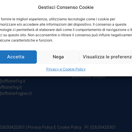
Gestisci Consenso Cookie
 fornire le migliori esperienze, utilizziamo tecnologie come i cookie per
orizzare e/o accedere alle informazioni del dispositivo. Il consenso a queste
nologie ci permetterà di elaborare dati come il comportamento di navigazione o 
ci su questo sito. Non acconsentire o ritirare il consenso può influire negativame
NTATTI
ORARI
alcune caratteristiche e funzioni.
Accetta
Nega
Visualizza le preferen
egale:
Da Lunedi A Venerdì
incipe Di Udine 144
8:00 – 12:00 / 13:30 – 17:30
Privacy e Cookie Policy
 Campoformido (Ud)
Sabato: 8:00 – 12:00
Domenica: Chiuso
@officinefvg.it
fficinefvg.it
officinefvgpec.It
. 02630420301 |
Privacy Policy E Cookie Policy
P.I. 02630420301