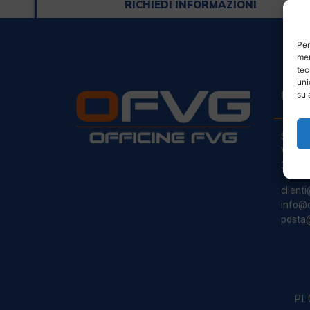
RICHIEDI INFORMAZIONI
Per
mem
tec
uni
CO
su 
Sede L
Via Pr
33030
clienti
info@o
posta@
P.I