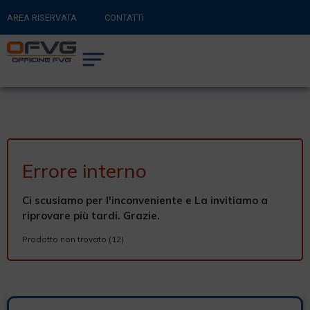
AREA RISERVATA
CONTATTI
RITORNA AL SITO PRINCIPALE
0
CARRELLO
Errore interno
Ci scusiamo per l'inconveniente e La invitiamo a
riprovare più tardi. Grazie.
Prodotto non trovato (12)