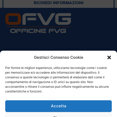
RICHIEDI INFORMAZIONI
CONTATTI
Gestisci Consenso Cookie
Per fornire le migliori esperienze, utilizziamo tecnologie come i cookie
Sede Legale:
per memorizzare e/o accedere alle informazioni del dispositivo. Il
Via Principe Di Udine 144
consenso a queste tecnologie ci permetterà di elaborare dati come il
33030 Campoformido (Ud)
comportamento di navigazione o ID unici su questo sito. Non
acconsentire o ritirare il consenso può influire negativamente su alcune
clienti@officinefvg.it
caratteristiche e funzioni.
info@officinefvg.it
posta@officinefvgpec.It
Accetta