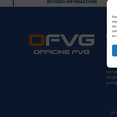
RICHIEDI INFORMAZIONI
Per
mem
tec
uni
CO
su 
Sede L
Via Pr
33030
clienti
info@o
posta@
P.I