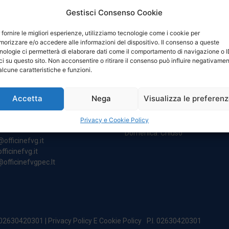
Gestisci Consenso Cookie
 fornire le migliori esperienze, utilizziamo tecnologie come i cookie per
orizzare e/o accedere alle informazioni del dispositivo. Il consenso a queste
nologie ci permetterà di elaborare dati come il comportamento di navigazione o 
ci su questo sito. Non acconsentire o ritirare il consenso può influire negativame
NTATTI
ORARI
alcune caratteristiche e funzioni.
Accetta
Nega
Visualizza le preferen
egale:
Da Lunedi A Venerdì
incipe Di Udine 144
8:00 – 12:00 / 13:30 – 17:30
Privacy e Cookie Policy
 Campoformido (Ud)
Sabato: 8:00 – 12:00
Domenica: Chiuso
@officinefvg.it
fficinefvg.it
officinefvgpec.It
. 02630420301 |
Privacy Policy E Cookie Policy
P.I. 02630420301