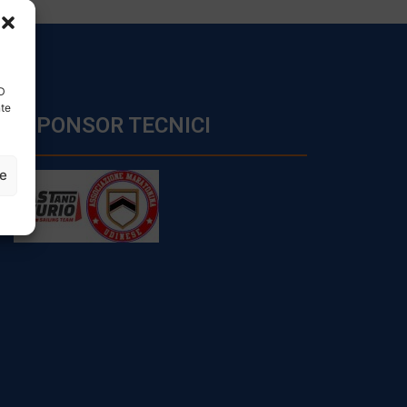
ID
nte
SPONSOR TECNICI
ze