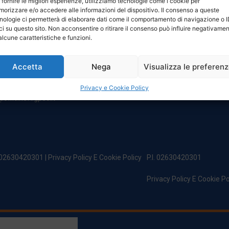
 fornire le migliori esperienze, utilizziamo tecnologie come i cookie per
NTATTI
ORARI
orizzare e/o accedere alle informazioni del dispositivo. Il consenso a queste
nologie ci permetterà di elaborare dati come il comportamento di navigazione o 
ci su questo sito. Non acconsentire o ritirare il consenso può influire negativame
egale:
Da Lunedi A Venerdì
alcune caratteristiche e funzioni.
incipe Di Udine 144
8:00 – 12:00 / 13:30 – 17:30
 Campoformido (Ud)
Sabato: 8:00 – 12:00
Accetta
Nega
Visualizza le preferen
Domenica: Chiuso
@officinefvg.it
fficinefvg.it
Privacy e Cookie Policy
officinefvgpec.It
. 02630420301 |
Privacy Policy E Cookie Policy
P.I. 02630420301
Privacy Policy E Cookie Po