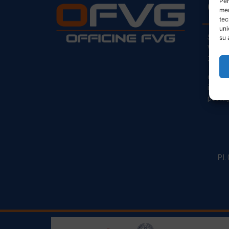
Per
CO
mem
tec
uni
Sede L
su 
Via Pr
33030
clienti
info@o
posta@
P.I