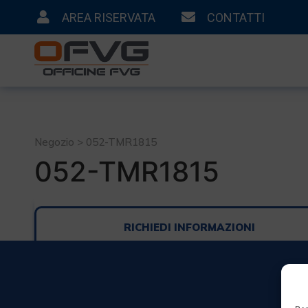
AREA RISERVATA
CONTATTI
Negozio > 052-TMR1815
052-TMR1815
RICHIEDI INFORMAZIONI