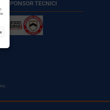
SPONSOR TECNICI
ID
nte
ze
licy