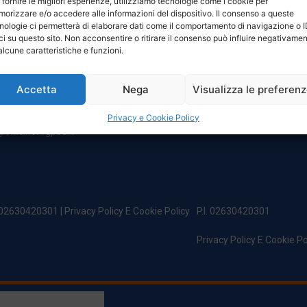
 fornire le migliori esperienze, utilizziamo tecnologie come i cookie per
NTATTI
ORARI
orizzare e/o accedere alle informazioni del dispositivo. Il consenso a queste
nologie ci permetterà di elaborare dati come il comportamento di navigazione o 
ci su questo sito. Non acconsentire o ritirare il consenso può influire negativame
egale:
Da Lunedi A Venerdì
alcune caratteristiche e funzioni.
incipe Di Udine 144
8:00 – 12:00 / 13:30 – 17:30
 Campoformido (Ud)
Sabato: 8:00 – 12:00
Accetta
Nega
Visualizza le preferen
Domenica: Chiuso
@officinefvg.it
fficinefvg.it
Privacy e Cookie Policy
officinefvgpec.It
. 02630420301 |
Privacy Policy E Cookie Policy
P.I. 02630420301
Privacy Policy E Cookie Po