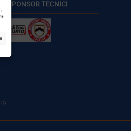
SPONSOR TECNICI
ID
nte
ze
licy