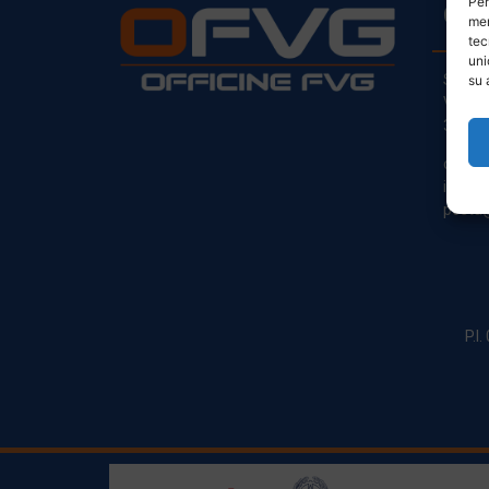
Per
CO
mem
tec
uni
Sede L
su 
Via Pr
33030
clienti
info@o
posta@
P.I