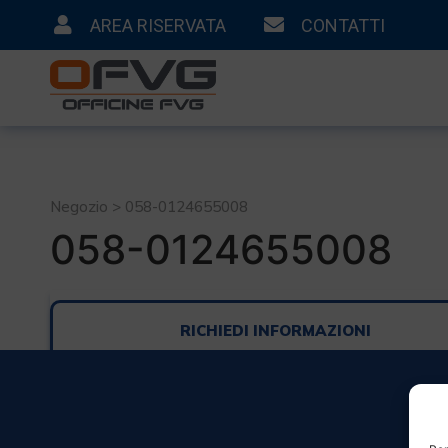
AREA RISERVATA
CONTATTI
Negozio > 058-0124655008
058-0124655008
RICHIEDI INFORMAZIONI