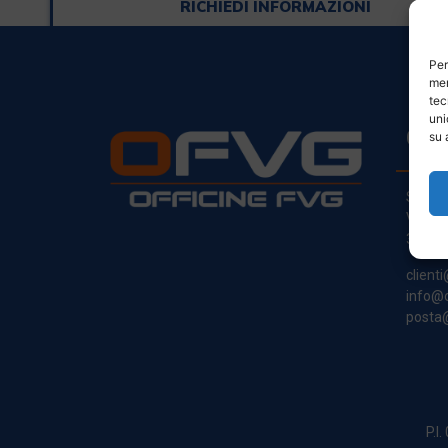
RICHIEDI INFORMAZIONI
Per
mem
tec
uni
CO
su 
Sede L
Via Pr
33030
clienti
info@o
posta@
P.I