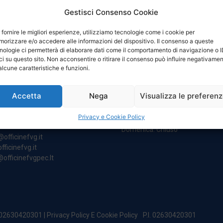
Gestisci Consenso Cookie
 fornire le migliori esperienze, utilizziamo tecnologie come i cookie per
orizzare e/o accedere alle informazioni del dispositivo. Il consenso a queste
nologie ci permetterà di elaborare dati come il comportamento di navigazione o 
ci su questo sito. Non acconsentire o ritirare il consenso può influire negativame
NTATTI
ORARI
alcune caratteristiche e funzioni.
Accetta
Nega
Visualizza le preferen
egale:
Da Lunedi A Venerdì
incipe Di Udine 144
8:00 – 12:00 / 13:30 – 17:30
Privacy e Cookie Policy
 Campoformido (Ud)
Sabato: 8:00 – 12:00
Domenica: Chiuso
@officinefvg.it
fficinefvg.it
officinefvgpec.It
. 02630420301 |
Privacy Policy E Cookie Policy
P.I. 02630420301