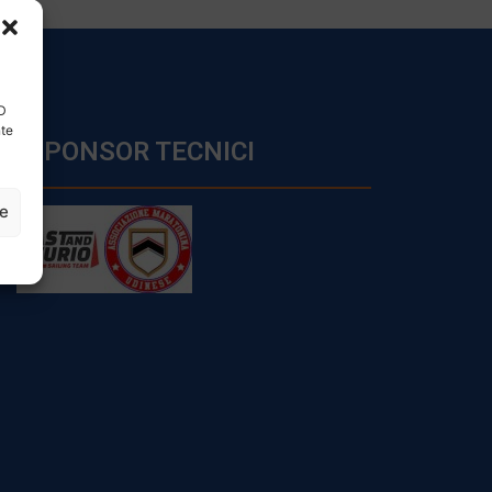
ID
nte
SPONSOR TECNICI
ze