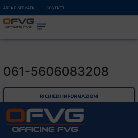
AREA RISERVATA
CONTATTI
RITORNA AL SITO PRINCIPALE
0
CARRELLO
061-5606083208
RICHIEDI INFORMAZIONI