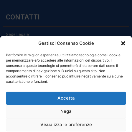
CONTATTI
Sede Legale:
Via Principe Di Udine 144
Gestisci Consenso Cookie
33030 Campoformido (Ud)
Per fornire le migliori esperienze, utilizziamo tecnologie come i cookie
clienti@officinefvg.it
per memorizzare e/o accedere alle informazioni del dispositivo. Il
info@officinefvg.it
consenso a queste tecnologie ci permetterà di elaborare dati come il
posta@officinefvgpec.It
comportamento di navigazione o ID unici su questo sito. Non
acconsentire o ritirare il consenso può influire negativamente su alcune
caratteristiche e funzioni.
ORARI
Accetta
Nega
Da Lunedi A Venerdì
8:00 – 12:00 / 13:30 – 17:30
Visualizza le preferenze
Sabato: 8:00 – 12:00
Domenica: Chiuso