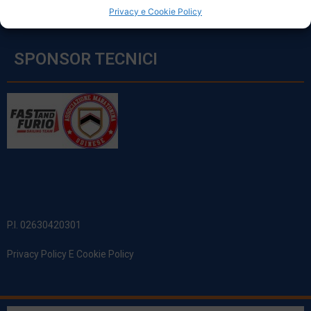
Privacy e Cookie Policy
SPONSOR TECNICI
P.I. 02630420301
Privacy Policy E Cookie Policy