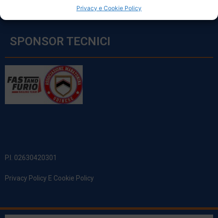
Privacy e Cookie Policy
SPONSOR TECNICI
P.I. 02630420301
Privacy Policy E Cookie Policy