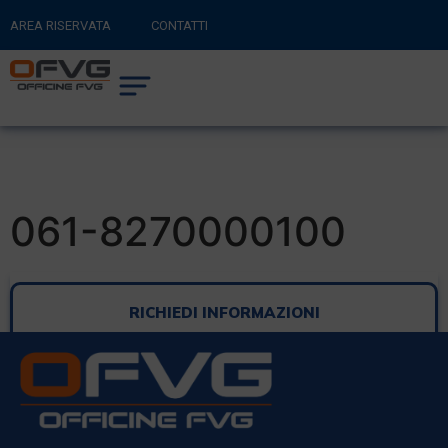
AREA RISERVATA
CONTATTI
RITORNA AL SITO PRINCIPALE
0
CARRELLO
061-8270000100
RICHIEDI INFORMAZIONI