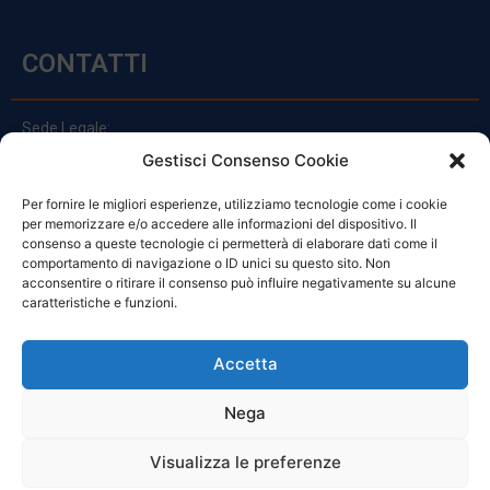
CONTATTI
Sede Legale:
Via Principe Di Udine 144
Gestisci Consenso Cookie
33030 Campoformido (Ud)
Per fornire le migliori esperienze, utilizziamo tecnologie come i cookie
clienti@officinefvg.it
per memorizzare e/o accedere alle informazioni del dispositivo. Il
info@officinefvg.it
consenso a queste tecnologie ci permetterà di elaborare dati come il
posta@officinefvgpec.It
comportamento di navigazione o ID unici su questo sito. Non
acconsentire o ritirare il consenso può influire negativamente su alcune
caratteristiche e funzioni.
ORARI
Accetta
Nega
Da Lunedi A Venerdì
8:00 – 12:00 / 13:30 – 17:30
Visualizza le preferenze
Sabato: 8:00 – 12:00
Domenica: Chiuso