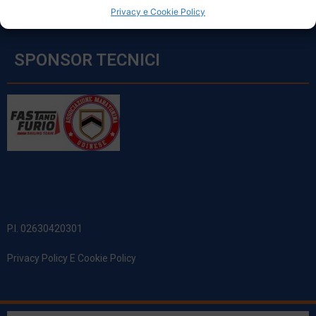
Privacy e Cookie Policy
SPONSOR TECNICI
P.I. 02630420301
Privacy Policy E Cookie Policy