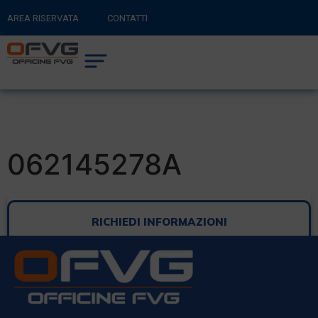
AREA RISERVATA
CONTATTI
RITORNA AL SITO PRINCIPALE
0
CARRELLO
062145278A
RICHIEDI INFORMAZIONI