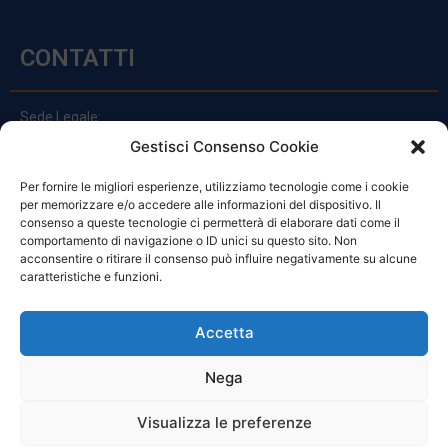
CONTATTI
Sede Legale:
Via Principe Di Udine 144
Gestisci Consenso Cookie
33030 Campoformido (Ud)
Per fornire le migliori esperienze, utilizziamo tecnologie come i cookie
clienti@officinefvg.it
per memorizzare e/o accedere alle informazioni del dispositivo. Il
info@officinefvg.it
consenso a queste tecnologie ci permetterà di elaborare dati come il
posta@officinefvgpec.It
comportamento di navigazione o ID unici su questo sito. Non
acconsentire o ritirare il consenso può influire negativamente su alcune
caratteristiche e funzioni.
ORARI
Accetta
Nega
Da Lunedi A Venerdì
8:00 – 12:00 / 13:30 – 17:30
Visualizza le preferenze
Sabato: 8:00 – 12:00
Domenica: Chiuso