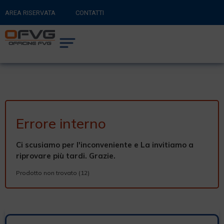
AREA RISERVATA
CONTATTI
RITORNA AL SITO PRINCIPALE
0
CARRELLO
Errore interno
Ci scusiamo per l'inconveniente e La invitiamo a
riprovare più tardi. Grazie.
Prodotto non trovato (12)