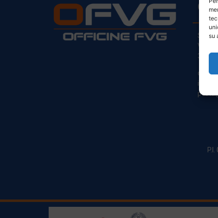
Per
CO
mem
tec
uni
Sede L
su 
Via Pr
33030
clienti
info@o
posta@
P.I