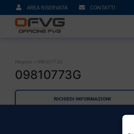
AREA RISERVATA
CONTATTI
Negozio > 09810773G
09810773G
RICHIEDI INFORMAZIONI