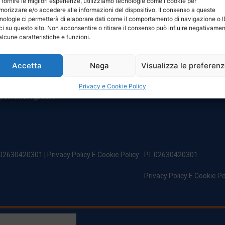
 fornire le migliori esperienze, utilizziamo tecnologie come i cookie per
NTATTI
ORARI
orizzare e/o accedere alle informazioni del dispositivo. Il consenso a queste
nologie ci permetterà di elaborare dati come il comportamento di navigazione o 
ci su questo sito. Non acconsentire o ritirare il consenso può influire negativame
egale:
Da Lunedi A Venerdì
alcune caratteristiche e funzioni.
incipe Di Udine 144
8:00 – 12:00 / 13:30 – 17:30
 Campoformido (Ud)
Sabato: 8:00 – 12:00
Accetta
Nega
Visualizza le preferen
Domenica: Chiuso
@officinefvg.it
fficinefvg.it
Privacy e Cookie Policy
officinefvgpec.It
. 02630420301 |
Privacy Policy E Cookie Policy
P.I. 02630420301
Privacy Policy E Cookie Po