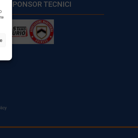
SPONSOR TECNICI
ID
nte
ze
licy