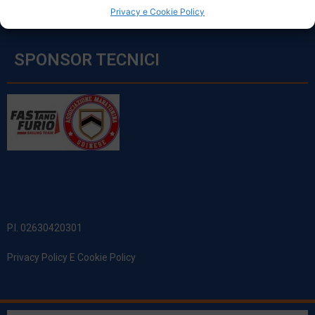
Privacy e Cookie Policy
SPONSOR TECNICI
P.I. 02630420301
Privacy Policy E Cookie Policy