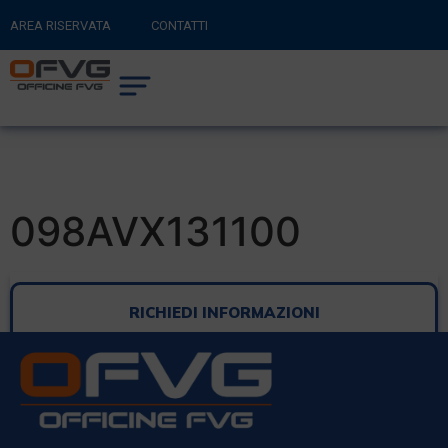
AREA RISERVATA
CONTATTI
RITORNA AL SITO PRINCIPALE
0
CARRELLO
098AVX131100
RICHIEDI INFORMAZIONI