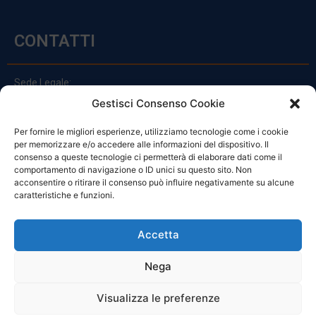
CONTATTI
Sede Legale:
Via Principe Di Udine 144
Gestisci Consenso Cookie
33030 Campoformido (Ud)
Per fornire le migliori esperienze, utilizziamo tecnologie come i cookie
clienti@officinefvg.it
per memorizzare e/o accedere alle informazioni del dispositivo. Il
info@officinefvg.it
consenso a queste tecnologie ci permetterà di elaborare dati come il
posta@officinefvgpec.It
comportamento di navigazione o ID unici su questo sito. Non
acconsentire o ritirare il consenso può influire negativamente su alcune
caratteristiche e funzioni.
ORARI
Accetta
Nega
Da Lunedi A Venerdì
8:00 – 12:00 / 13:30 – 17:30
Visualizza le preferenze
Sabato: 8:00 – 12:00
Domenica: Chiuso