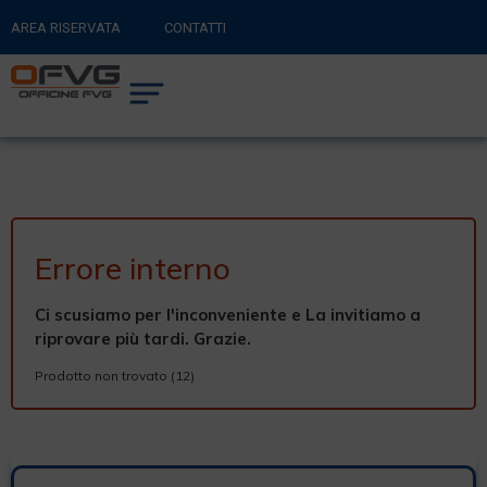
AREA RISERVATA
CONTATTI
RITORNA AL SITO PRINCIPALE
0
CARRELLO
Errore interno
Ci scusiamo per l'inconveniente e La invitiamo a
riprovare più tardi. Grazie.
Prodotto non trovato (12)