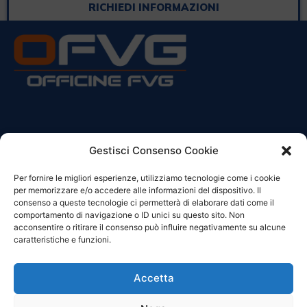
RICHIEDI INFORMAZIONI
CONTATTI
Gestisci Consenso Cookie
Per fornire le migliori esperienze, utilizziamo tecnologie come i cookie
Sede Legale:
per memorizzare e/o accedere alle informazioni del dispositivo. Il
Via Principe Di Udine 144
consenso a queste tecnologie ci permetterà di elaborare dati come il
33030 Campoformido (Ud)
comportamento di navigazione o ID unici su questo sito. Non
acconsentire o ritirare il consenso può influire negativamente su alcune
clienti@officinefvg.it
caratteristiche e funzioni.
info@officinefvg.it
posta@officinefvgpec.It
Accetta