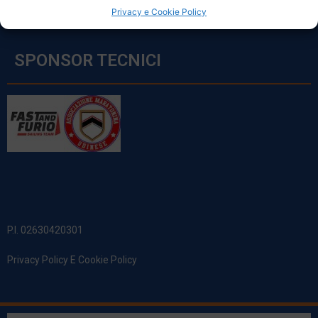
Privacy e Cookie Policy
SPONSOR TECNICI
P.I. 02630420301
Privacy Policy E Cookie Policy