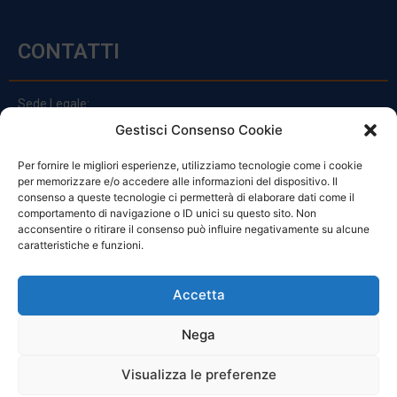
CONTATTI
Sede Legale:
Via Principe Di Udine 144
Gestisci Consenso Cookie
33030 Campoformido (Ud)
Per fornire le migliori esperienze, utilizziamo tecnologie come i cookie
clienti@officinefvg.it
per memorizzare e/o accedere alle informazioni del dispositivo. Il
info@officinefvg.it
consenso a queste tecnologie ci permetterà di elaborare dati come il
posta@officinefvgpec.It
comportamento di navigazione o ID unici su questo sito. Non
acconsentire o ritirare il consenso può influire negativamente su alcune
caratteristiche e funzioni.
ORARI
Accetta
Nega
Da Lunedi A Venerdì
8:00 – 12:00 / 13:30 – 17:30
Visualizza le preferenze
Sabato: 8:00 – 12:00
Domenica: Chiuso