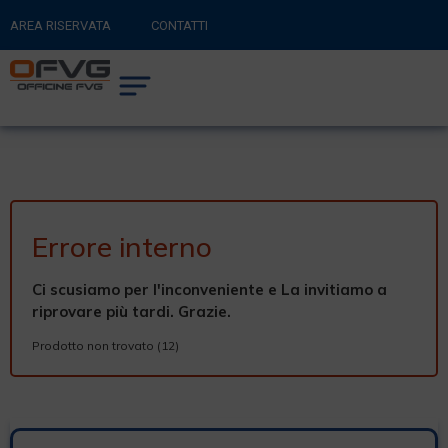
AREA RISERVATA
CONTATTI
RITORNA AL SITO PRINCIPALE
0
CARRELLO
Errore interno
Ci scusiamo per l'inconveniente e La invitiamo a
riprovare più tardi. Grazie.
Prodotto non trovato (12)