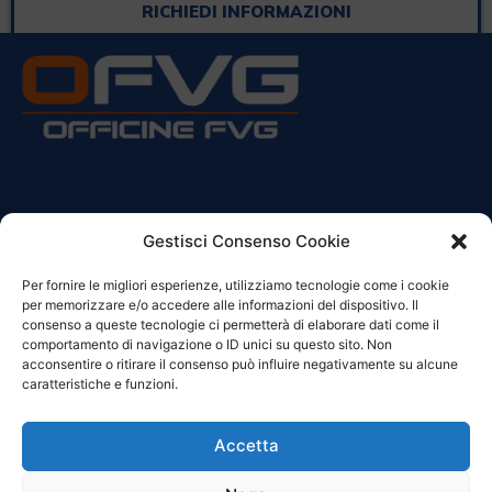
RICHIEDI INFORMAZIONI
CONTATTI
Gestisci Consenso Cookie
Per fornire le migliori esperienze, utilizziamo tecnologie come i cookie
Sede Legale:
per memorizzare e/o accedere alle informazioni del dispositivo. Il
Via Principe Di Udine 144
consenso a queste tecnologie ci permetterà di elaborare dati come il
33030 Campoformido (Ud)
comportamento di navigazione o ID unici su questo sito. Non
acconsentire o ritirare il consenso può influire negativamente su alcune
clienti@officinefvg.it
caratteristiche e funzioni.
info@officinefvg.it
posta@officinefvgpec.It
Accetta