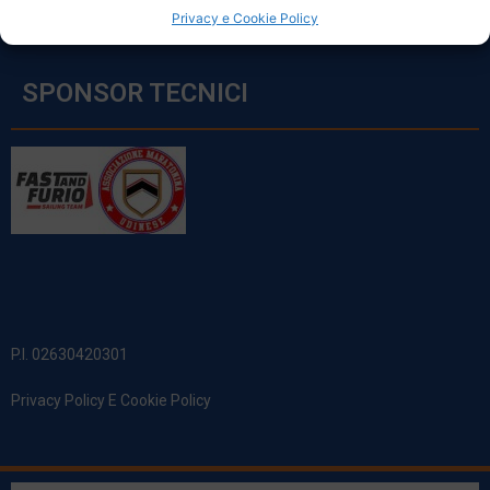
Privacy e Cookie Policy
SPONSOR TECNICI
P.I. 02630420301
Privacy Policy E Cookie Policy