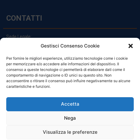
CONTATTI
Sede Legale:
Via Principe Di Udine 144
Gestisci Consenso Cookie
33030 Campoformido (Ud)
Per fornire le migliori esperienze, utilizziamo tecnologie come i cookie
clienti@officinefvg.it
per memorizzare e/o accedere alle informazioni del dispositivo. Il
info@officinefvg.it
consenso a queste tecnologie ci permetterà di elaborare dati come il
posta@officinefvgpec.It
comportamento di navigazione o ID unici su questo sito. Non
acconsentire o ritirare il consenso può influire negativamente su alcune
caratteristiche e funzioni.
ORARI
Accetta
Nega
Da Lunedi A Venerdì
8:00 – 12:00 / 13:30 – 17:30
Visualizza le preferenze
Sabato: 8:00 – 12:00
Domenica: Chiuso