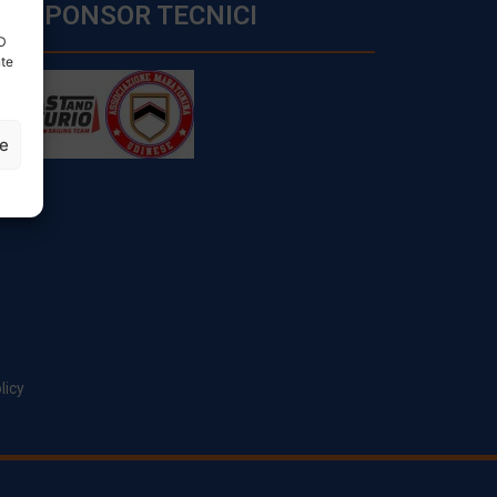
SPONSOR TECNICI
ID
nte
ze
licy