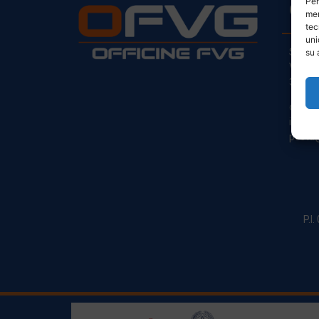
Per
CO
mem
tec
uni
Sede L
su 
Via Pr
33030
clienti
info@o
posta@
P.I