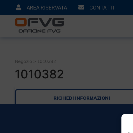
AREA RISERVATA
CONTATTI
Negozio > 1010382
1010382
RICHIEDI INFORMAZIONI