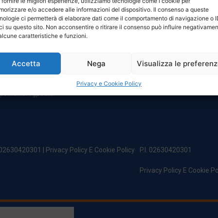
 fornire le migliori esperienze, utilizziamo tecnologie come i cookie per
NTATTI
ORARI
orizzare e/o accedere alle informazioni del dispositivo. Il consenso a queste
nologie ci permetterà di elaborare dati come il comportamento di navigazione o 
ci su questo sito. Non acconsentire o ritirare il consenso può influire negativame
egale:
Da Lunedi A Venerdì
alcune caratteristiche e funzioni.
incipe Di Udine 144
8:00 – 12:00 / 13:30 – 17:30
 Campoformido (Ud)
Sabato: 8:00 – 12:00
Accetta
Nega
Visualizza le preferen
Domenica: Chiuso
@officinefvg.it
fficinefvg.it
Privacy e Cookie Policy
officinefvgpec.It
. 02630420301 |
Privacy Policy E Cookie Policy
P.I. 02630420301
Privacy Policy E Cookie Po