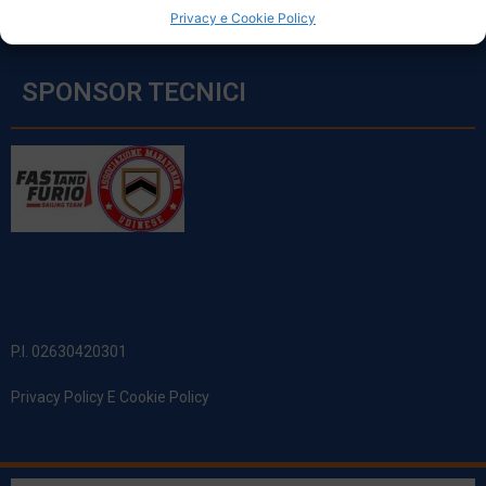
Privacy e Cookie Policy
SPONSOR TECNICI
P.I. 02630420301
Privacy Policy E Cookie Policy