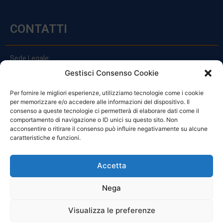
CONTATTI
Sede Legale:
Via Principe Di Udine 144
Gestisci Consenso Cookie
33030 Campoformido (Ud)
Per fornire le migliori esperienze, utilizziamo tecnologie come i cookie
clienti@officinefvg.it
per memorizzare e/o accedere alle informazioni del dispositivo. Il
info@officinefvg.it
consenso a queste tecnologie ci permetterà di elaborare dati come il
posta@officinefvgpec.It
comportamento di navigazione o ID unici su questo sito. Non
acconsentire o ritirare il consenso può influire negativamente su alcune
caratteristiche e funzioni.
ORARI
Accetta
Nega
Da Lunedi A Venerdì
8:00 – 12:00 / 13:30 – 17:30
Visualizza le preferenze
Sabato: 8:00 – 12:00
Domenica: Chiuso