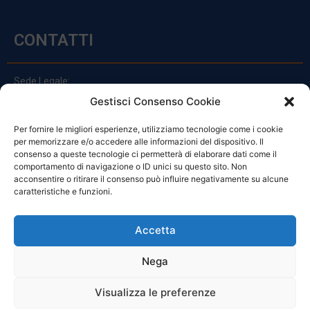
CONTATTI
Sede Legale:
Via Principe Di Udine 144
Gestisci Consenso Cookie
33030 Campoformido (Ud)
Per fornire le migliori esperienze, utilizziamo tecnologie come i cookie
clienti@officinefvg.it
per memorizzare e/o accedere alle informazioni del dispositivo. Il
info@officinefvg.it
consenso a queste tecnologie ci permetterà di elaborare dati come il
posta@officinefvgpec.It
comportamento di navigazione o ID unici su questo sito. Non
acconsentire o ritirare il consenso può influire negativamente su alcune
caratteristiche e funzioni.
ORARI
Accetta
Nega
Da Lunedi A Venerdì
8:00 – 12:00 / 13:30 – 17:30
Visualizza le preferenze
Sabato: 8:00 – 12:00
Domenica: Chiuso