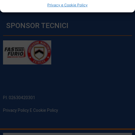
Privacy e Cookie Policy
SPONSOR TECNICI
P.I. 02630420301
Privacy Policy E Cookie Policy