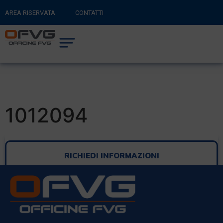
AREA RISERVATA
CONTATTI
RITORNA AL SITO PRINCIPALE
0
CARRELLO
1012094
RICHIEDI INFORMAZIONI