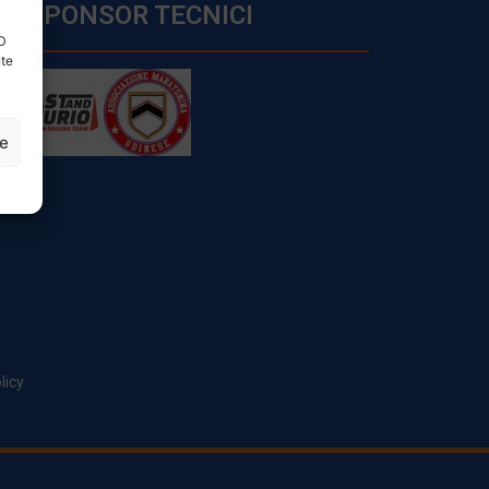
SPONSOR TECNICI
ID
nte
ze
licy