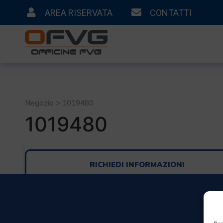
AREA RISERVATA
CONTATTI
Negozio > 1019480
1019480
RICHIEDI INFORMAZIONI