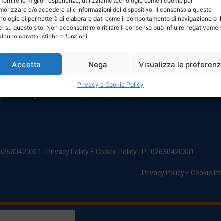
 fornire le migliori esperienze, utilizziamo tecnologie come i cookie per
NTATTI
ORARI
orizzare e/o accedere alle informazioni del dispositivo. Il consenso a queste
nologie ci permetterà di elaborare dati come il comportamento di navigazione o 
ci su questo sito. Non acconsentire o ritirare il consenso può influire negativame
egale:
Da Lunedi A Venerdì
alcune caratteristiche e funzioni.
incipe Di Udine 144
8:00 – 12:00 / 13:30 – 17:30
 Campoformido (Ud)
Sabato: 8:00 – 12:00
Accetta
Nega
Visualizza le preferen
Domenica: Chiuso
@officinefvg.it
fficinefvg.it
Privacy e Cookie Policy
officinefvgpec.It
. 02630420301 |
Privacy Policy E Cookie Policy
P.I. 02630420301
Privacy Policy E Cookie Po