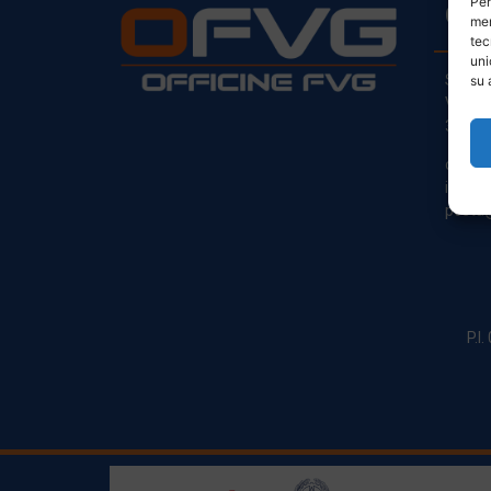
Per
CO
mem
tec
uni
Sede L
su 
Via Pr
33030
clienti
info@o
posta@
P.I