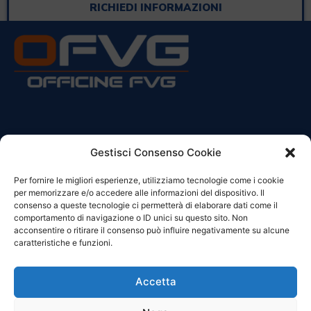
RICHIEDI INFORMAZIONI
CONTATTI
Gestisci Consenso Cookie
Per fornire le migliori esperienze, utilizziamo tecnologie come i cookie
Sede Legale:
per memorizzare e/o accedere alle informazioni del dispositivo. Il
Via Principe Di Udine 144
consenso a queste tecnologie ci permetterà di elaborare dati come il
33030 Campoformido (Ud)
comportamento di navigazione o ID unici su questo sito. Non
acconsentire o ritirare il consenso può influire negativamente su alcune
clienti@officinefvg.it
caratteristiche e funzioni.
info@officinefvg.it
posta@officinefvgpec.It
Accetta