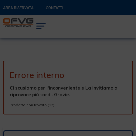
AREA RISERVATA
CONTATTI
RITORNA AL SITO PRINCIPALE
0
CARRELLO
Errore interno
Ci scusiamo per l'inconveniente e La invitiamo a
riprovare più tardi. Grazie.
Prodotto non trovato (12)