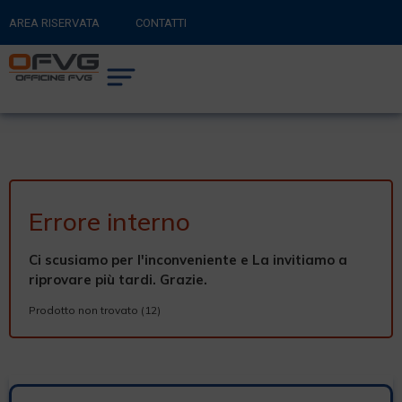
AREA RISERVATA
CONTATTI
RITORNA AL SITO PRINCIPALE
0
CARRELLO
Errore interno
Ci scusiamo per l'inconveniente e La invitiamo a
riprovare più tardi. Grazie.
Prodotto non trovato (12)