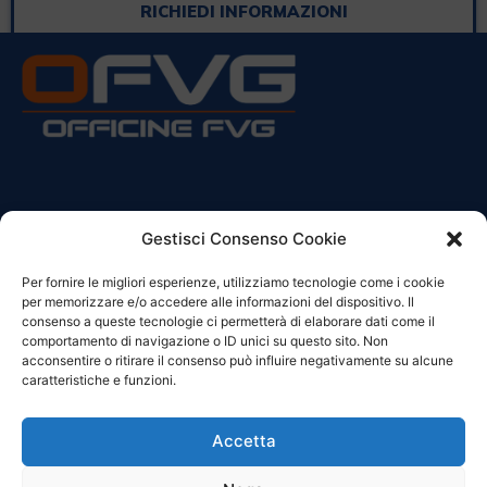
RICHIEDI INFORMAZIONI
CONTATTI
Gestisci Consenso Cookie
Per fornire le migliori esperienze, utilizziamo tecnologie come i cookie
Sede Legale:
per memorizzare e/o accedere alle informazioni del dispositivo. Il
Via Principe Di Udine 144
consenso a queste tecnologie ci permetterà di elaborare dati come il
33030 Campoformido (Ud)
comportamento di navigazione o ID unici su questo sito. Non
acconsentire o ritirare il consenso può influire negativamente su alcune
clienti@officinefvg.it
caratteristiche e funzioni.
info@officinefvg.it
posta@officinefvgpec.It
Accetta