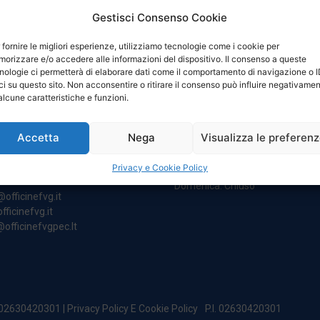
Gestisci Consenso Cookie
 fornire le migliori esperienze, utilizziamo tecnologie come i cookie per
orizzare e/o accedere alle informazioni del dispositivo. Il consenso a queste
nologie ci permetterà di elaborare dati come il comportamento di navigazione o 
ci su questo sito. Non acconsentire o ritirare il consenso può influire negativame
NTATTI
ORARI
alcune caratteristiche e funzioni.
Accetta
Nega
Visualizza le preferen
egale:
Da Lunedi A Venerdì
incipe Di Udine 144
8:00 – 12:00 / 13:30 – 17:30
Privacy e Cookie Policy
 Campoformido (Ud)
Sabato: 8:00 – 12:00
Domenica: Chiuso
@officinefvg.it
fficinefvg.it
officinefvgpec.It
. 02630420301 |
Privacy Policy E Cookie Policy
P.I. 02630420301