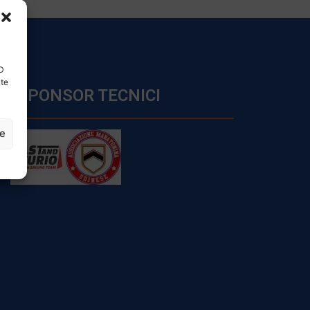
ID
nte
SPONSOR TECNICI
ze