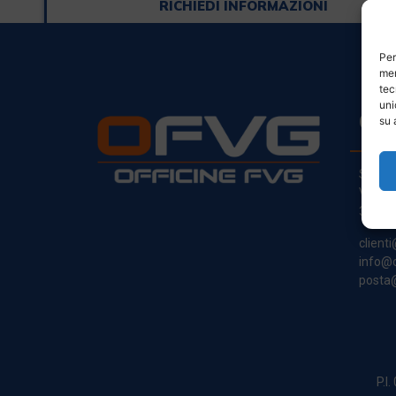
RICHIEDI INFORMAZIONI
Per
mem
tec
uni
CO
su 
Sede L
Via Pr
33030
clienti
info@o
posta@
P.I