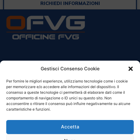
RICHIEDI INFORMAZIONI
CONTATTI
Gestisci Consenso Cookie
Per fornire le migliori esperienze, utilizziamo tecnologie come i cookie
Sede Legale:
per memorizzare e/o accedere alle informazioni del dispositivo. Il
Via Principe Di Udine 144
consenso a queste tecnologie ci permetterà di elaborare dati come il
33030 Campoformido (Ud)
comportamento di navigazione o ID unici su questo sito. Non
acconsentire o ritirare il consenso può influire negativamente su alcune
clienti@officinefvg.it
caratteristiche e funzioni.
info@officinefvg.it
posta@officinefvgpec.It
Accetta