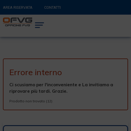
AREA RISERVATA
CONTATTI
RITORNA AL SITO PRINCIPALE
0
CARRELLO
Errore interno
Ci scusiamo per l'inconveniente e La invitiamo a
riprovare più tardi. Grazie.
Prodotto non trovato (12)