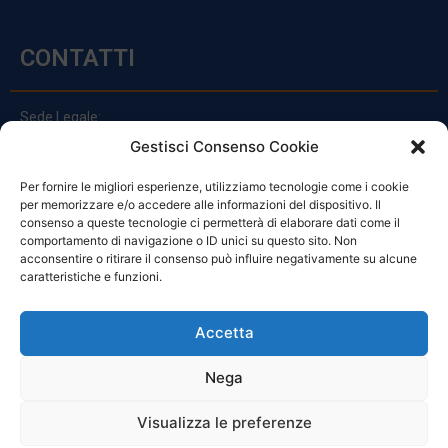
CONTATTI
Sede Legale:
Via Principe Di Udine 144
Gestisci Consenso Cookie
33030 Campoformido (Ud)
Per fornire le migliori esperienze, utilizziamo tecnologie come i cookie
clienti@officinefvg.it
per memorizzare e/o accedere alle informazioni del dispositivo. Il
info@officinefvg.it
consenso a queste tecnologie ci permetterà di elaborare dati come il
posta@officinefvgpec.It
comportamento di navigazione o ID unici su questo sito. Non
acconsentire o ritirare il consenso può influire negativamente su alcune
caratteristiche e funzioni.
ORARI
Accetta
Nega
Da Lunedi A Venerdì
8:00 – 12:00 / 13:30 – 17:30
Visualizza le preferenze
Sabato: 8:00 – 12:00
Domenica: Chiuso