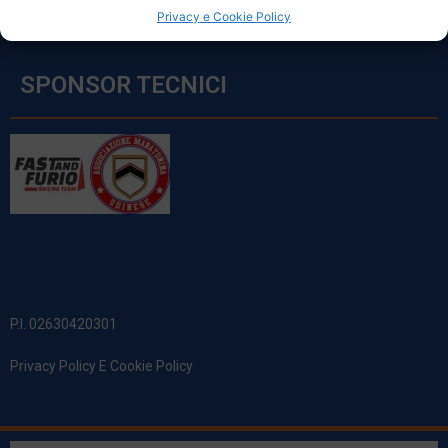
Privacy e Cookie Policy
SPONSOR TECNICI
P.I. 02630420301
Privacy Policy E Cookie Policy