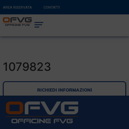
AREA RISERVATA
CONTATTI
RITORNA AL SITO PRINCIPALE
0
CARRELLO
1079823
RICHIEDI INFORMAZIONI