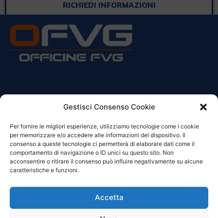
RICHIEDI INFORMAZIONI
CONTATTI
Gestisci Consenso Cookie
Per fornire le migliori esperienze, utilizziamo tecnologie come i cookie
Sede Legale:
per memorizzare e/o accedere alle informazioni del dispositivo. Il
Via Principe Di Udine 144
consenso a queste tecnologie ci permetterà di elaborare dati come il
33030 Campoformido (Ud)
comportamento di navigazione o ID unici su questo sito. Non
acconsentire o ritirare il consenso può influire negativamente su alcune
clienti@officinefvg.it
caratteristiche e funzioni.
info@officinefvg.it
posta@officinefvgpec.It
Accetta