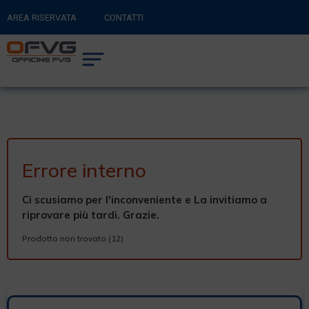
AREA RISERVATA
CONTATTI
RITORNA AL SITO PRINCIPALE
0
CARRELLO
Errore interno
Ci scusiamo per l'inconveniente e La invitiamo a
riprovare più tardi. Grazie.
Prodotto non trovato (12)