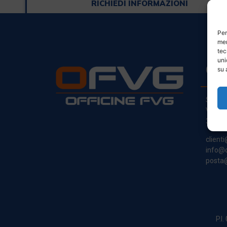
RICHIEDI INFORMAZIONI
Per
mem
tec
uni
CO
su 
Sede L
Via Pr
33030
clienti
info@o
posta@
P.I