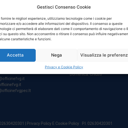
Gestisci Consenso Cookie
 fornire le migliori esperienze, utilizziamo tecnologie come i cookie per
orizzare e/o accedere alle informazioni del dispositivo. Il consenso a queste
nologie ci permetterà di elaborare dati come il comportamento di navigazione o 
ci su questo sito. Non acconsentire o ritirare il consenso può influire negativame
NTATTI
ORARI
alcune caratteristiche e funzioni.
Accetta
Nega
Visualizza le preferen
egale:
Da Lunedi A Venerdì
incipe Di Udine 144
8:00 – 12:00 / 13:30 – 17:30
Privacy e Cookie Policy
 Campoformido (Ud)
Sabato: 8:00 – 12:00
Domenica: Chiuso
@officinefvg.it
fficinefvg.it
officinefvgpec.It
. 02630420301 |
Privacy Policy E Cookie Policy
P.I. 02630420301