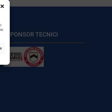
ID
nte
SPONSOR TECNICI
ze