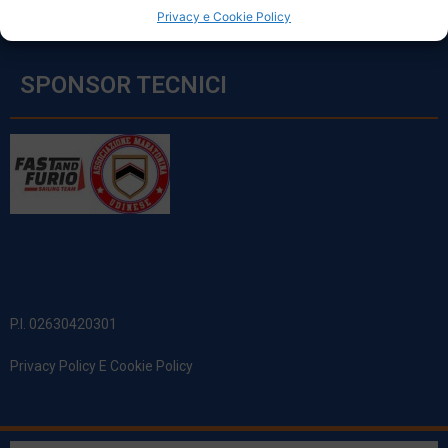
Privacy e Cookie Policy
SPONSOR TECNICI
P.I. 02630420301
Privacy Policy E Cookie Policy