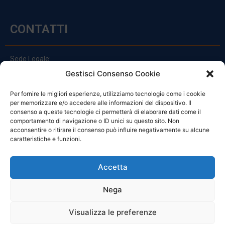
CONTATTI
Sede Legale:
Via Principe Di Udine 144
Gestisci Consenso Cookie
33030 Campoformido (Ud)
Per fornire le migliori esperienze, utilizziamo tecnologie come i cookie
clienti@officinefvg.it
per memorizzare e/o accedere alle informazioni del dispositivo. Il
info@officinefvg.it
consenso a queste tecnologie ci permetterà di elaborare dati come il
posta@officinefvgpec.It
comportamento di navigazione o ID unici su questo sito. Non
acconsentire o ritirare il consenso può influire negativamente su alcune
caratteristiche e funzioni.
ORARI
Accetta
Nega
Da Lunedi A Venerdì
8:00 – 12:00 / 13:30 – 17:30
Visualizza le preferenze
Sabato: 8:00 – 12:00
Domenica: Chiuso