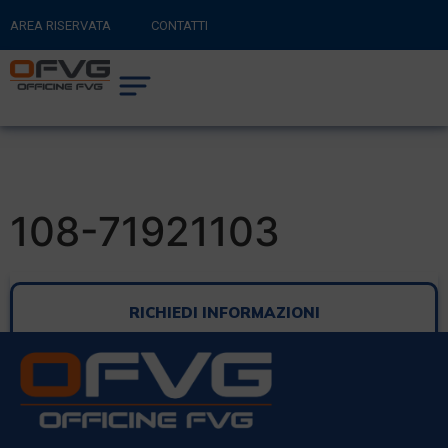
AREA RISERVATA
CONTATTI
RITORNA AL SITO PRINCIPALE
0
CARRELLO
108-71921103
RICHIEDI INFORMAZIONI