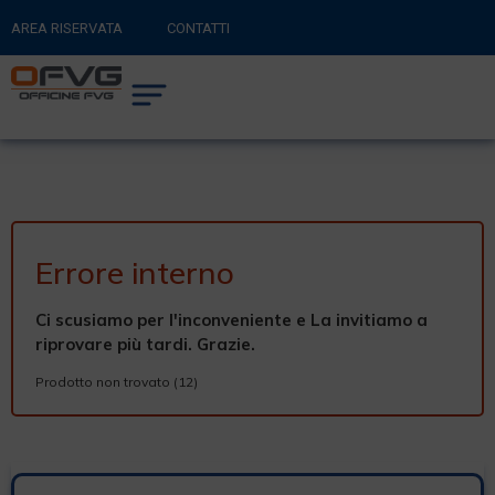
AREA RISERVATA
CONTATTI
RITORNA AL SITO PRINCIPALE
0
CARRELLO
Errore interno
Ci scusiamo per l'inconveniente e La invitiamo a
riprovare più tardi. Grazie.
Prodotto non trovato (12)