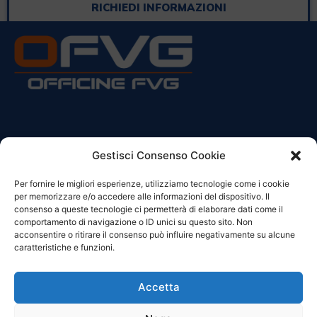
RICHIEDI INFORMAZIONI
CONTATTI
Gestisci Consenso Cookie
Per fornire le migliori esperienze, utilizziamo tecnologie come i cookie
Sede Legale:
per memorizzare e/o accedere alle informazioni del dispositivo. Il
Via Principe Di Udine 144
consenso a queste tecnologie ci permetterà di elaborare dati come il
33030 Campoformido (Ud)
comportamento di navigazione o ID unici su questo sito. Non
acconsentire o ritirare il consenso può influire negativamente su alcune
clienti@officinefvg.it
caratteristiche e funzioni.
info@officinefvg.it
posta@officinefvgpec.It
Accetta