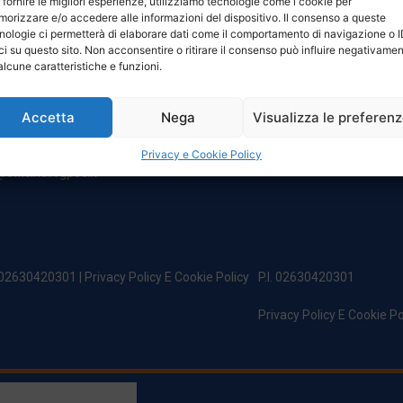
 fornire le migliori esperienze, utilizziamo tecnologie come i cookie per
NTATTI
ORARI
orizzare e/o accedere alle informazioni del dispositivo. Il consenso a queste
nologie ci permetterà di elaborare dati come il comportamento di navigazione o 
ci su questo sito. Non acconsentire o ritirare il consenso può influire negativame
egale:
Da Lunedi A Venerdì
alcune caratteristiche e funzioni.
incipe Di Udine 144
8:00 – 12:00 / 13:30 – 17:30
 Campoformido (Ud)
Sabato: 8:00 – 12:00
Accetta
Nega
Visualizza le preferen
Domenica: Chiuso
@officinefvg.it
fficinefvg.it
Privacy e Cookie Policy
officinefvgpec.It
. 02630420301 |
Privacy Policy E Cookie Policy
P.I. 02630420301
Privacy Policy E Cookie Po