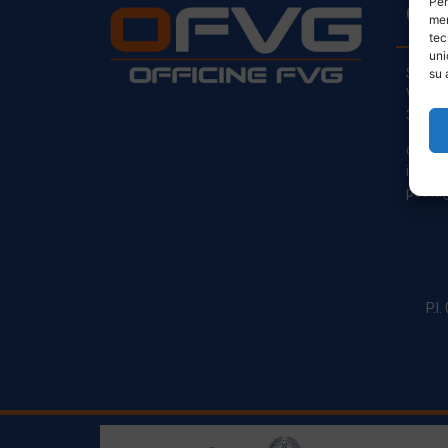
Per
CO
mem
tec
uni
Sede L
su 
Via Pr
33030
clienti
info@o
posta@
P.I