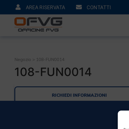
AREA RISERVATA
CONTATTI
Negozio > 108-FUN0014
108-FUN0014
RICHIEDI INFORMAZIONI