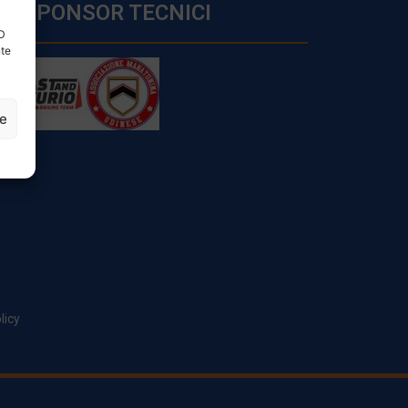
SPONSOR TECNICI
ID
nte
ze
licy