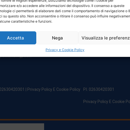
 fornire le migliori esperienze, utilizziamo tecnologie come i cookie per
NTATTI
ORARI
orizzare e/o accedere alle informazioni del dispositivo. Il consenso a queste
nologie ci permetterà di elaborare dati come il comportamento di navigazione o 
ci su questo sito. Non acconsentire o ritirare il consenso può influire negativame
egale:
Da Lunedi A Venerdì
alcune caratteristiche e funzioni.
incipe Di Udine 144
8:00 – 12:00 / 13:30 – 17:30
 Campoformido (Ud)
Sabato: 8:00 – 12:00
Accetta
Nega
Visualizza le preferen
Domenica: Chiuso
@officinefvg.it
fficinefvg.it
Privacy e Cookie Policy
officinefvgpec.It
. 02630420301 |
Privacy Policy E Cookie Policy
P.I. 02630420301
Privacy Policy E Cookie Po