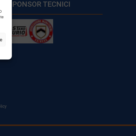
SPONSOR TECNICI
ID
nte
ze
licy