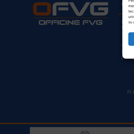
Per
CO
mem
tec
uni
Sede L
su 
Via Pr
33030
clienti
info@o
posta@
P.I