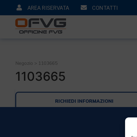
AREA RISERVATA
CONTATTI
Negozio > 1103665
1103665
RICHIEDI INFORMAZIONI