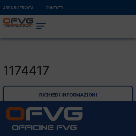
AREA RISERVATA
CONTATTI
RITORNA AL SITO PRINCIPALE
0
CARRELLO
1174417
RICHIEDI INFORMAZIONI