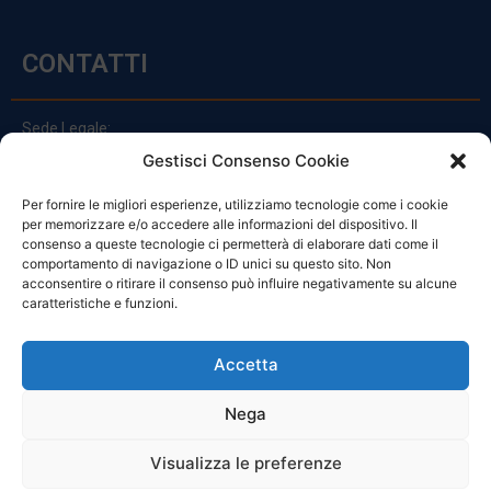
CONTATTI
Sede Legale:
Via Principe Di Udine 144
Gestisci Consenso Cookie
33030 Campoformido (Ud)
Per fornire le migliori esperienze, utilizziamo tecnologie come i cookie
clienti@officinefvg.it
per memorizzare e/o accedere alle informazioni del dispositivo. Il
info@officinefvg.it
consenso a queste tecnologie ci permetterà di elaborare dati come il
posta@officinefvgpec.It
comportamento di navigazione o ID unici su questo sito. Non
acconsentire o ritirare il consenso può influire negativamente su alcune
caratteristiche e funzioni.
ORARI
Accetta
Nega
Da Lunedi A Venerdì
8:00 – 12:00 / 13:30 – 17:30
Visualizza le preferenze
Sabato: 8:00 – 12:00
Domenica: Chiuso