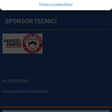
Privacy e Cookie Policy
SPONSOR TECNICI
P.I. 02630420301
Privacy Policy E Cookie Policy