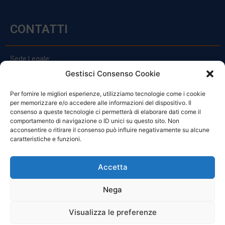
CONTATTI
Sede Legale:
Via Principe Di Udine 144
Gestisci Consenso Cookie
33030 Campoformido (Ud)
Per fornire le migliori esperienze, utilizziamo tecnologie come i cookie
clienti@officinefvg.it
per memorizzare e/o accedere alle informazioni del dispositivo. Il
info@officinefvg.it
consenso a queste tecnologie ci permetterà di elaborare dati come il
posta@officinefvgpec.It
comportamento di navigazione o ID unici su questo sito. Non
acconsentire o ritirare il consenso può influire negativamente su alcune
caratteristiche e funzioni.
ORARI
Accetta
Nega
Da Lunedi A Venerdì
8:00 – 12:00 / 13:30 – 17:30
Visualizza le preferenze
Sabato: 8:00 – 12:00
Domenica: Chiuso