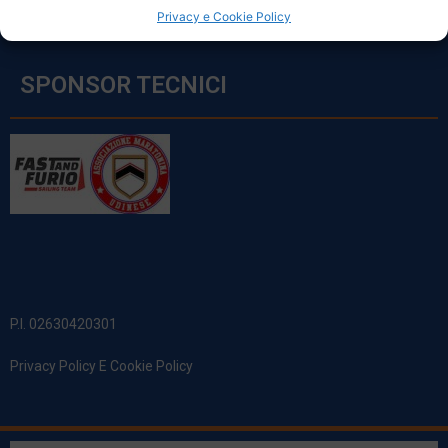
Privacy e Cookie Policy
SPONSOR TECNICI
P.I. 02630420301
Privacy Policy E Cookie Policy