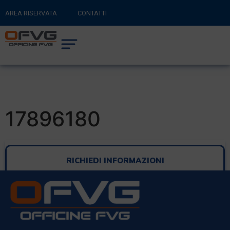
AREA RISERVATA
CONTATTI
RITORNA AL SITO PRINCIPALE
0
CARRELLO
17896180
RICHIEDI INFORMAZIONI