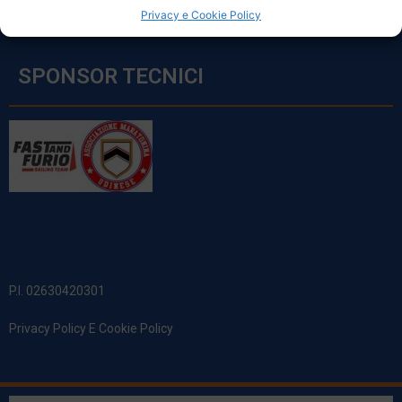
Privacy e Cookie Policy
SPONSOR TECNICI
P.I. 02630420301
Privacy Policy E Cookie Policy