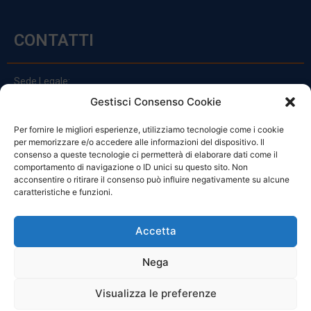
CONTATTI
Sede Legale:
Via Principe Di Udine 144
Gestisci Consenso Cookie
33030 Campoformido (Ud)
Per fornire le migliori esperienze, utilizziamo tecnologie come i cookie
clienti@officinefvg.it
per memorizzare e/o accedere alle informazioni del dispositivo. Il
info@officinefvg.it
consenso a queste tecnologie ci permetterà di elaborare dati come il
posta@officinefvgpec.It
comportamento di navigazione o ID unici su questo sito. Non
acconsentire o ritirare il consenso può influire negativamente su alcune
caratteristiche e funzioni.
ORARI
Accetta
Nega
Da Lunedi A Venerdì
8:00 – 12:00 / 13:30 – 17:30
Visualizza le preferenze
Sabato: 8:00 – 12:00
Domenica: Chiuso