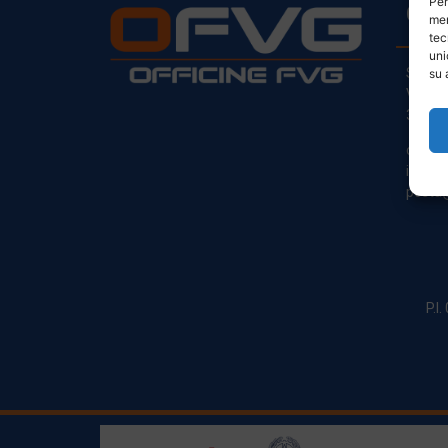
Per
CO
mem
tec
uni
Sede L
su 
Via Pr
33030
clienti
info@o
posta@
P.I