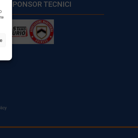
SPONSOR TECNICI
ID
nte
ze
licy