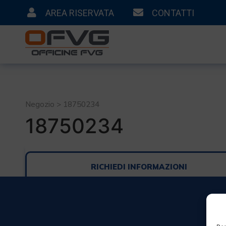
AREA RISERVATA
CONTATTI
Negozio > 18750234
18750234
RICHIEDI INFORMAZIONI