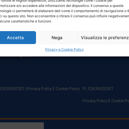
 fornire le migliori esperienze, utilizziamo tecnologie come i cookie per
NTATTI
ORARI
orizzare e/o accedere alle informazioni del dispositivo. Il consenso a queste
nologie ci permetterà di elaborare dati come il comportamento di navigazione o 
ci su questo sito. Non acconsentire o ritirare il consenso può influire negativame
egale:
Da Lunedi A Venerdì
alcune caratteristiche e funzioni.
incipe Di Udine 144
8:00 – 12:00 / 13:30 – 17:30
 Campoformido (Ud)
Sabato: 8:00 – 12:00
Accetta
Nega
Visualizza le preferen
Domenica: Chiuso
@officinefvg.it
fficinefvg.it
Privacy e Cookie Policy
officinefvgpec.It
. 02630420301 |
Privacy Policy E Cookie Policy
P.I. 02630420301
Privacy Policy E Cookie Po