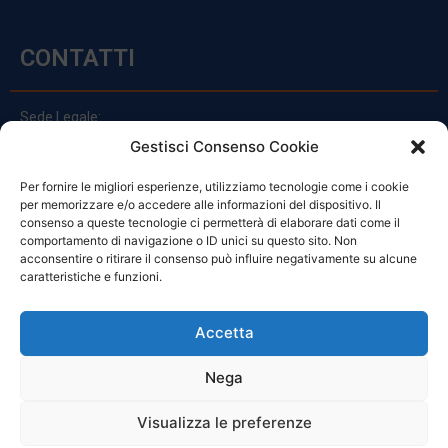
CONTATTI
Sede Legale:
Via Principe Di Udine 144
Gestisci Consenso Cookie
33030 Campoformido (Ud)
Per fornire le migliori esperienze, utilizziamo tecnologie come i cookie
clienti@officinefvg.it
per memorizzare e/o accedere alle informazioni del dispositivo. Il
info@officinefvg.it
consenso a queste tecnologie ci permetterà di elaborare dati come il
posta@officinefvgpec.It
comportamento di navigazione o ID unici su questo sito. Non
acconsentire o ritirare il consenso può influire negativamente su alcune
caratteristiche e funzioni.
ORARI
Accetta
Nega
Da Lunedi A Venerdì
8:00 – 12:00 / 13:30 – 17:30
Visualizza le preferenze
Sabato: 8:00 – 12:00
Domenica: Chiuso