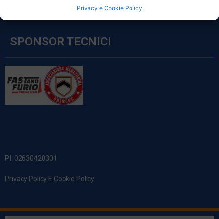
Privacy e Cookie Policy
SPONSOR TECNICI
P.I. 02630420301
Privacy Policy E Cookie Policy