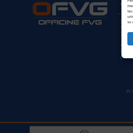
Per
CO
mem
tec
uni
Sede L
su 
Via Pr
33030
clienti
info@o
posta@
P.I