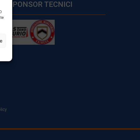
SPONSOR TECNICI
ID
nte
ze
licy