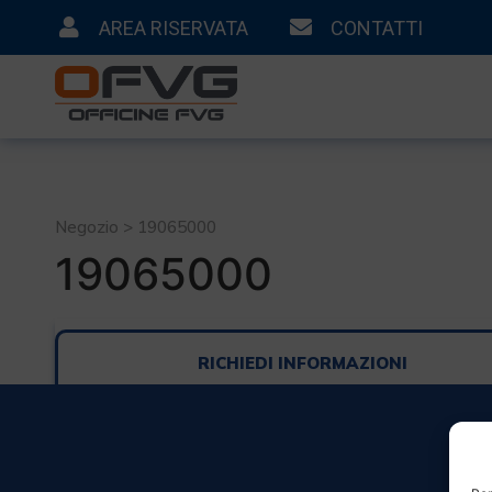
AREA RISERVATA
CONTATTI
Negozio > 19065000
19065000
RICHIEDI INFORMAZIONI