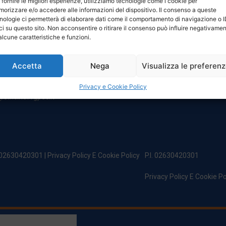
 fornire le migliori esperienze, utilizziamo tecnologie come i cookie per
NTATTI
ORARI
orizzare e/o accedere alle informazioni del dispositivo. Il consenso a queste
nologie ci permetterà di elaborare dati come il comportamento di navigazione o 
ci su questo sito. Non acconsentire o ritirare il consenso può influire negativame
egale:
Da Lunedi A Venerdì
alcune caratteristiche e funzioni.
incipe Di Udine 144
8:00 – 12:00 / 13:30 – 17:30
 Campoformido (Ud)
Sabato: 8:00 – 12:00
Accetta
Nega
Visualizza le preferen
Domenica: Chiuso
@officinefvg.it
fficinefvg.it
Privacy e Cookie Policy
officinefvgpec.It
. 02630420301 |
Privacy Policy E Cookie Policy
P.I. 02630420301
Privacy Policy E Cookie Po