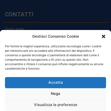
CONTATTI
Sede Legale:
Via Principe Di Udine 144
Gestisci Consenso Cookie
33030 Campoformido (Ud)
Per fornire le migliori esperienze, utilizziamo tecnologie come i cookie
clienti@officinefvg.it
per memorizzare e/o accedere alle informazioni del dispositivo. Il
info@officinefvg.it
consenso a queste tecnologie ci permetterà di elaborare dati come il
posta@officinefvgpec.It
comportamento di navigazione o ID unici su questo sito. Non
acconsentire o ritirare il consenso può influire negativamente su alcune
caratteristiche e funzioni.
ORARI
Accetta
Nega
Da Lunedi A Venerdì
8:00 – 12:00 / 13:30 – 17:30
Visualizza le preferenze
Sabato: 8:00 – 12:00
Domenica: Chiuso