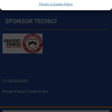
Privacy e Cookie Policy
SPONSOR TECNICI
P.I. 02630420301
Privacy Policy E Cookie Policy