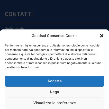
CONTATTI
Sede Legale:
Via Principe Di Udine 144
Gestisci Consenso Cookie
33030 Campoformido (Ud)
Per fornire le migliori esperienze, utilizziamo tecnologie come i cookie
clienti@officinefvg.it
per memorizzare e/o accedere alle informazioni del dispositivo. Il
info@officinefvg.it
consenso a queste tecnologie ci permetterà di elaborare dati come il
posta@officinefvgpec.It
comportamento di navigazione o ID unici su questo sito. Non
acconsentire o ritirare il consenso può influire negativamente su alcune
caratteristiche e funzioni.
ORARI
Accetta
Nega
Da Lunedi A Venerdì
8:00 – 12:00 / 13:30 – 17:30
Visualizza le preferenze
Sabato: 8:00 – 12:00
Domenica: Chiuso