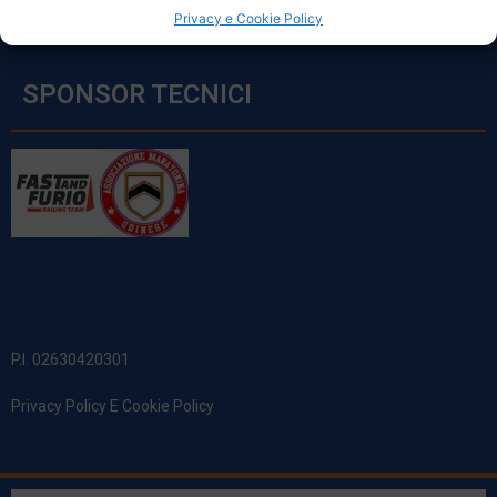
Privacy e Cookie Policy
SPONSOR TECNICI
P.I. 02630420301
Privacy Policy E Cookie Policy