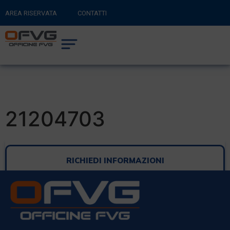
AREA RISERVATA
CONTATTI
RITORNA AL SITO PRINCIPALE
0
CARRELLO
21204703
RICHIEDI INFORMAZIONI