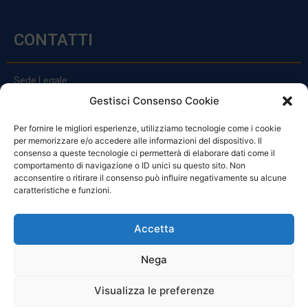
CONTATTI
Sede Legale:
Via Principe Di Udine 144
Gestisci Consenso Cookie
33030 Campoformido (Ud)
Per fornire le migliori esperienze, utilizziamo tecnologie come i cookie
clienti@officinefvg.it
per memorizzare e/o accedere alle informazioni del dispositivo. Il
info@officinefvg.it
consenso a queste tecnologie ci permetterà di elaborare dati come il
posta@officinefvgpec.It
comportamento di navigazione o ID unici su questo sito. Non
acconsentire o ritirare il consenso può influire negativamente su alcune
caratteristiche e funzioni.
ORARI
Accetta
Nega
Da Lunedi A Venerdì
8:00 – 12:00 / 13:30 – 17:30
Visualizza le preferenze
Sabato: 8:00 – 12:00
Domenica: Chiuso