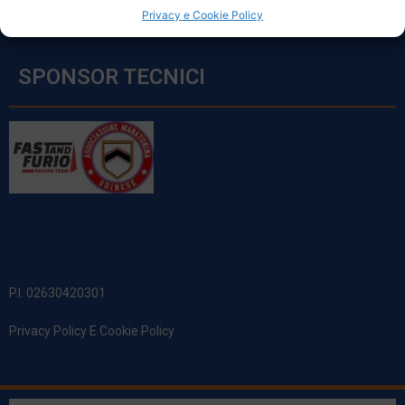
Privacy e Cookie Policy
SPONSOR TECNICI
P.I. 02630420301
Privacy Policy E Cookie Policy