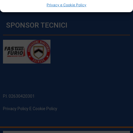
Privacy e Cookie Policy
SPONSOR TECNICI
P.I. 02630420301
Privacy Policy E Cookie Policy