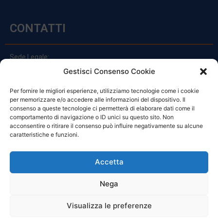
CONTATTI
Sede Legale:
Via Principe Di Udine 144
Gestisci Consenso Cookie
33030 Campoformido (Ud)
Per fornire le migliori esperienze, utilizziamo tecnologie come i cookie
clienti@officinefvg.it
per memorizzare e/o accedere alle informazioni del dispositivo. Il
info@officinefvg.it
consenso a queste tecnologie ci permetterà di elaborare dati come il
posta@officinefvgpec.It
comportamento di navigazione o ID unici su questo sito. Non
acconsentire o ritirare il consenso può influire negativamente su alcune
caratteristiche e funzioni.
ORARI
Accetta
Nega
Da Lunedi A Venerdì
8:00 – 12:00 / 13:30 – 17:30
Visualizza le preferenze
Sabato: 8:00 – 12:00
Domenica: Chiuso