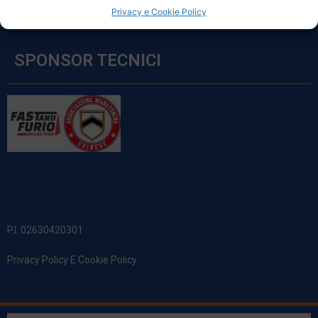
Privacy e Cookie Policy
SPONSOR TECNICI
P.I. 02630420301
Privacy Policy E Cookie Policy