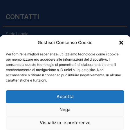
CONTATTI
Sede Legale:
Via Principe Di Udine 144
Gestisci Consenso Cookie
33030 Campoformido (Ud)
Per fornire le migliori esperienze, utilizziamo tecnologie come i cookie
clienti@officinefvg.it
per memorizzare e/o accedere alle informazioni del dispositivo. Il
info@officinefvg.it
consenso a queste tecnologie ci permetterà di elaborare dati come il
posta@officinefvgpec.It
comportamento di navigazione o ID unici su questo sito. Non
acconsentire o ritirare il consenso può influire negativamente su alcune
caratteristiche e funzioni.
ORARI
Accetta
Nega
Da Lunedi A Venerdì
8:00 – 12:00 / 13:30 – 17:30
Visualizza le preferenze
Sabato: 8:00 – 12:00
Domenica: Chiuso