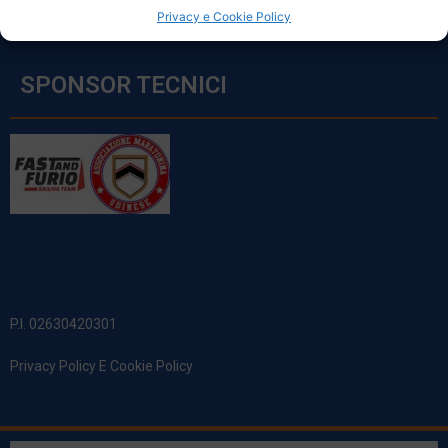
Privacy e Cookie Policy
SPONSOR TECNICI
P.I. 02630420301
Privacy Policy E Cookie Policy