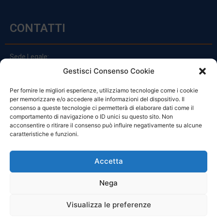
CONTATTI
Sede Legale:
Via Principe Di Udine 144
Gestisci Consenso Cookie
33030 Campoformido (Ud)
Per fornire le migliori esperienze, utilizziamo tecnologie come i cookie
clienti@officinefvg.it
per memorizzare e/o accedere alle informazioni del dispositivo. Il
info@officinefvg.it
consenso a queste tecnologie ci permetterà di elaborare dati come il
posta@officinefvgpec.It
comportamento di navigazione o ID unici su questo sito. Non
acconsentire o ritirare il consenso può influire negativamente su alcune
caratteristiche e funzioni.
ORARI
Accetta
Nega
Da Lunedi A Venerdì
8:00 – 12:00 / 13:30 – 17:30
Visualizza le preferenze
Sabato: 8:00 – 12:00
Domenica: Chiuso