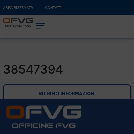
AREA RISERVATA
CONTATTI
RITORNA AL SITO PRINCIPALE
0
CARRELLO
38547394
RICHIEDI INFORMAZIONI