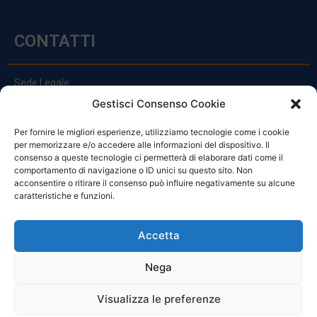
CONTATTI
Sede Legale:
Via Principe Di Udine 144
Gestisci Consenso Cookie
33030 Campoformido (Ud)
Per fornire le migliori esperienze, utilizziamo tecnologie come i cookie
clienti@officinefvg.it
per memorizzare e/o accedere alle informazioni del dispositivo. Il
info@officinefvg.it
consenso a queste tecnologie ci permetterà di elaborare dati come il
posta@officinefvgpec.It
comportamento di navigazione o ID unici su questo sito. Non
acconsentire o ritirare il consenso può influire negativamente su alcune
caratteristiche e funzioni.
ORARI
Accetta
Nega
Da Lunedi A Venerdì
8:00 – 12:00 / 13:30 – 17:30
Visualizza le preferenze
Sabato: 8:00 – 12:00
Domenica: Chiuso