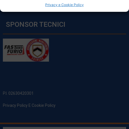
Privacy e Cookie Policy
SPONSOR TECNICI
P.I. 02630420301
Privacy Policy E Cookie Policy